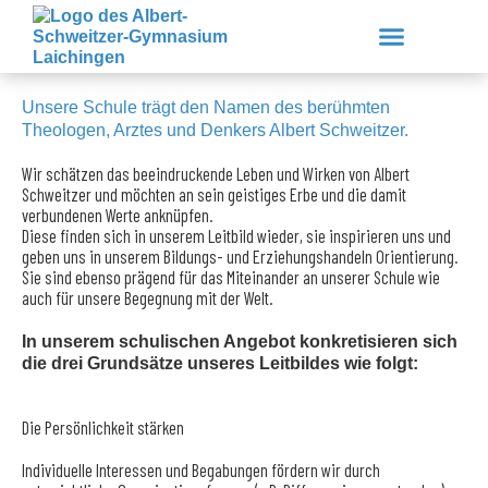
Zum
Unser Namensgeber
Inhalt
springen
Albert Schweitzer
Unsere Schule trägt den Namen des berühmten
Theologen, Arztes und Denkers Albert Schweitzer.
Unsere Schule
Lernen & Erleben
Service & Downloads
Wir schätzen das beeindruckende Leben und Wirken von Albert
Schweitzer und möchten an sein geistiges Erbe und die damit
verbundenen Werte anknüpfen.
Diese finden sich in unserem Leitbild wieder, sie inspirieren uns und
geben uns in unserem Bildungs- und Erziehungshandeln Orientierung.
Sie sind ebenso prägend für das Miteinander an unserer Schule wie
auch für unsere Begegnung mit der Welt.
In unserem schulischen Angebot konkretisieren sich
die drei Grundsätze unseres Leitbildes wie folgt:
Die Persönlichkeit stärken
Individuelle Interessen und Begabungen fördern wir durch