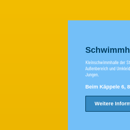
Schwimmha
Kleinschwimmhalle der S
Außenbereich und Umklei
Jungen.
Beim Käppele 6, 
Weitere Infor