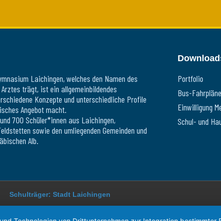
Download
ymnasium Laichingen, welches den Namen des
Portfolio
rztes trägt, ist ein allgemeinbildendes
Bus-Fahrplän
schiedene Konzepte und unterschiedliche Profile
Einwilligung M
lisches Angebot macht.
und 700 Schüler*innen aus Laichingen,
Schul- und Ha
Feldstetten sowie den umliegenden Gemeinden und
äbischen Alb.
Schulträger: Stadt Laichingen
 und Technologien von Drittunternehmen zur Integration bestimmter F