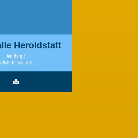
lle Heroldstatt
Am Berg 3
72535 Heroldstatt