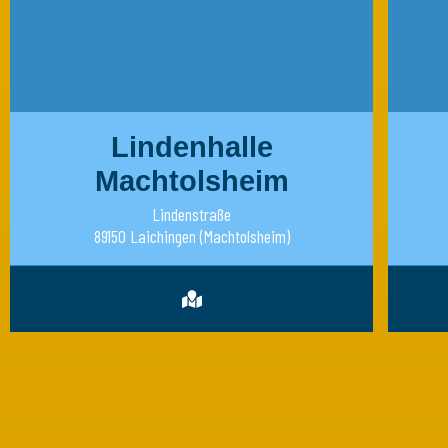
Lindenhalle
Machtolsheim
Lindenstraße
89150 Laichingen (Machtolsheim)