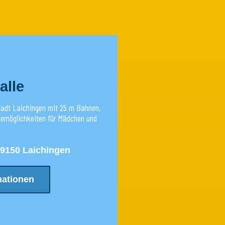
lle
tadt Laichingen mit 25 m Bahnen,
demöglichkeiten für Mädchen und
89150 Laichingen
mationen