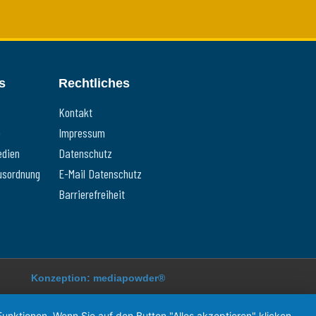
s
Rechtliches
Kontakt
e
Impressum
edien
Datenschutz
usordnung
E-Mail Datenschutz
Barrierefreiheit
Konzeption: mediapowder®
unktionen. Wenn Sie auf den Button "Alles akzeptieren" klicken,