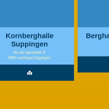
Kornberghalle
Bergha
Suppingen
Bei den Sporthallen 12
89150 Laichingen (Suppingen)