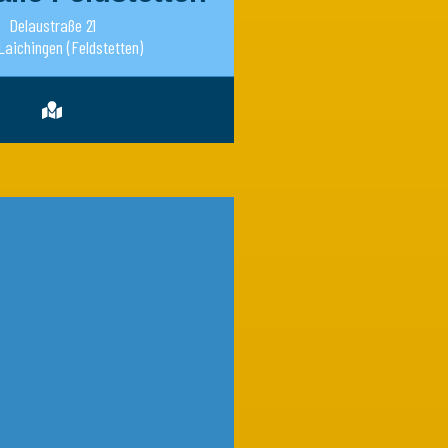
Delaustraße 21
Laichingen (Feldstetten)