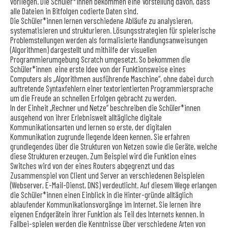
vorliegen. Die Schüler*innen bekommen eine Vorstellung davon, dass
alle Dateien in Bitfolgen codierte Daten sind.
Die Schüler*innen lernen verschiedene Abläufe zu analysieren,
systematisieren und strukturieren. Lösungsstrategien für spielerische
Problemstellungen werden als formalisierte Handlungsanweisungen
(Algorithmen) dargestellt und mithilfe der visuellen
Programmierumgebung Scratch umgesetzt. So bekommen die
Schüler*innen eine erste Idee von der Funktionsweise eines
Computers als „Algorithmen ausführende Maschine“, ohne dabei durch
auftretende Syntaxfehlern einer textorientierten Programmiersprache
um die Freude an schnellen Erfolgen gebracht zu werden.
In der Einheit „Rechner und Netze“ beschreiben die Schüler*innen
ausgehend von ihrer Erlebniswelt alltägliche digitale
Kommunikationsarten und lernen so erste, der digitalen
Kommunikation zugrunde liegende Ideen kennen. Sie erfahren
grundlegendes über die Strukturen von Netzen sowie die Geräte, welche
diese Strukturen erzeugen. Zum Beispiel wird die Funktion eines
Switches wird von der eines Routers abgegrenzt und das
Zusammenspiel von Client und Server an verschiedenen Beispielen
(Webserver, E-Mail-Dienst, DNS) verdeutlicht. Auf diesem Wege erlangen
die Schüler*innen einen Einblick in die Hinter-gründe alltäglich
ablaufender Kommunikationsvorgänge im Internet. Sie lernen ihre
eigenen Endgerätein ihrer Funktion als Teil des Internets kennen. In
Fallbei-spielen werden die Kenntnisse über verschiedene Arten von