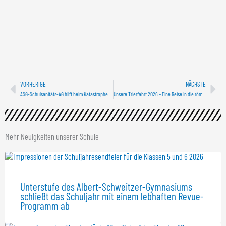
Zurück
Näc
VORHERIGE
NÄCHSTE
ASG-Schulsanitäts-AG hilft beim Katastrophenschutztag der Martinschule
Unsere Trierfahrt 2026 – Eine Reise in die römische Vergangenheit
Mehr Neuigkeiten unserer Schule
Unterstufe des Albert-Schweitzer-Gymnasiums
schließt das Schuljahr mit einem lebhaften Revue-
Programm ab