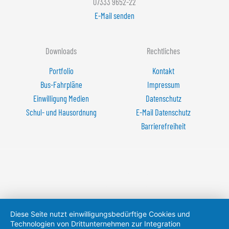
07333 9652-22
E-Mail senden
Downloads
Rechtliches
Portfolio
Kontakt
Bus-Fahrpläne
Impressum
Einwilligung Medien
Datenschutz
Schul- und Hausordnung
E-Mail Datenschutz
Barrierefreiheit
© 2026 - Albert-Schweitzer-Gymnasium Laichingen
Schulträger: Stadt Laichingen
Konzeption: mediapowder®
Diese Seite nutzt einwilligungsbedürftige Cookies und
Technologien von Drittunternehmen zur Integration