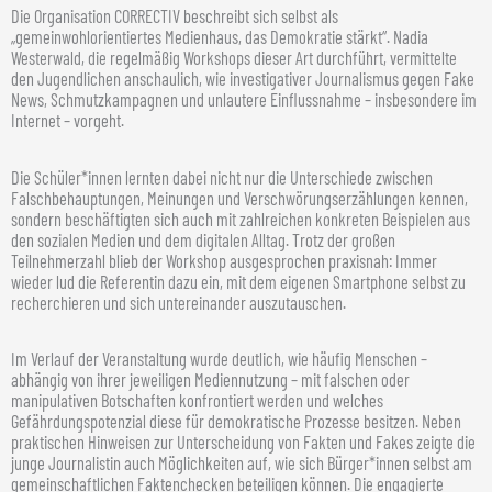
Die Organisation CORRECTIV beschreibt sich selbst als
„gemeinwohlorientiertes Medienhaus, das Demokratie stärkt“. Nadia
Westerwald, die regelmäßig Workshops dieser Art durchführt, vermittelte
den Jugendlichen anschaulich, wie investigativer Journalismus gegen Fake
News, Schmutzkampagnen und unlautere Einflussnahme – insbesondere im
Internet – vorgeht.
Die Schüler*innen lernten dabei nicht nur die Unterschiede zwischen
Falschbehauptungen, Meinungen und Verschwörungserzählungen kennen,
sondern beschäftigten sich auch mit zahlreichen konkreten Beispielen aus
den sozialen Medien und dem digitalen Alltag. Trotz der großen
Teilnehmerzahl blieb der Workshop ausgesprochen praxisnah: Immer
wieder lud die Referentin dazu ein, mit dem eigenen Smartphone selbst zu
recherchieren und sich untereinander auszutauschen.
Im Verlauf der Veranstaltung wurde deutlich, wie häufig Menschen –
abhängig von ihrer jeweiligen Mediennutzung – mit falschen oder
manipulativen Botschaften konfrontiert werden und welches
Gefährdungspotenzial diese für demokratische Prozesse besitzen. Neben
praktischen Hinweisen zur Unterscheidung von Fakten und Fakes zeigte die
junge Journalistin auch Möglichkeiten auf, wie sich Bürger*innen selbst am
gemeinschaftlichen Faktenchecken beteiligen können. Die engagierte