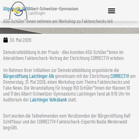
Zum
Inhalt
Allgemein
,
AUV
springen
ASG-Schüler*innen nehmen am Workshop zu Faktenchecks teil
Unsere Schule
Lernen & Erleben
Service & Downloads
30. Mai 2026
Demokratiebildung in der Praxis - dies konnten ASG-Schüler*innen im
interaktiven Faktencheck-Vortrag der Einrichtung CORRECTIV erleben.
Im Rahmen ihrer Initiativen zur Demokratiebildung organisierte die
Bürgerstiftung Laichinger Alb
gemeinsam mit der Einrichtung
CORRECTIV
am
Donnerstag, 21. Mai 2026, einen Workshop zum Thema Faktenchecks und
Fake News. Die Veranstaltung für knapp 150 Schüler*innen der Klassen 10
und 11 des Albert-Schweitzer-Gymnasiums Laichingen fand ab 9:15 Uhr im
Auditorium der
Laichinger Volksbank
statt.
Dort wurden die Teilnehmenden vom Vorsitzenden der Bürgerstiftung Ralf
Schiffbaur und der CORRECTIV-Faktencheck-Expertin Nadia Westerwald
begrüßt.