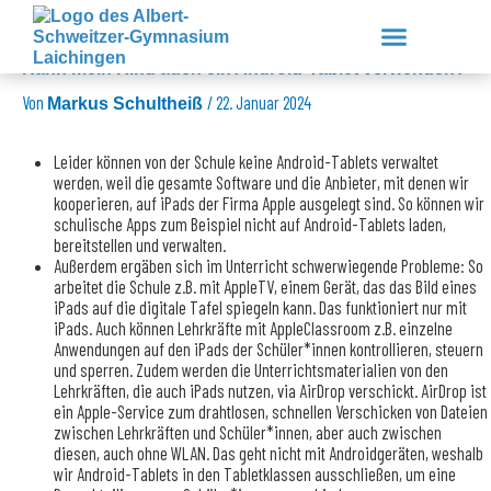
Zum
Inhalt
springen
Kann mein Kind auch ein Android-Tablet verwenden?
Von
/
22. Januar 2024
Markus Schultheiß
Unsere Schule
Lernen & Erleben
Service & Downloads
Leider können von der Schule keine Android-Tablets verwaltet
werden, weil die gesamte Software und die Anbieter, mit denen wir
kooperieren, auf iPads der Firma Apple ausgelegt sind. So können wir
schulische Apps zum Beispiel nicht auf Android-Tablets laden,
bereitstellen und verwalten.
Außerdem ergäben sich im Unterricht schwerwiegende Probleme: So
arbeitet die Schule z.B. mit AppleTV, einem Gerät, das das Bild eines
iPads auf die digitale Tafel spiegeln kann. Das funktioniert nur mit
iPads. Auch können Lehrkräfte mit AppleClassroom z.B. einzelne
Anwendungen auf den iPads der Schüler*innen kontrollieren, steuern
und sperren. Zudem werden die Unterrichtsmaterialien von den
Lehrkräften, die auch iPads nutzen, via AirDrop verschickt. AirDrop ist
ein Apple-Service zum drahtlosen, schnellen Verschicken von Dateien
zwischen Lehrkräften und Schüler*innen, aber auch zwischen
diesen, auch ohne WLAN. Das geht nicht mit Androidgeräten, weshalb
wir Android-Tablets in den Tabletklassen ausschließen, um eine