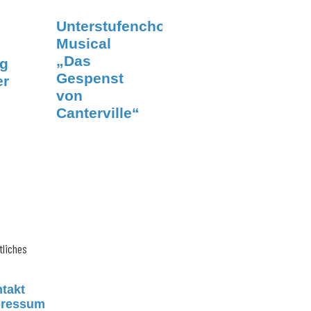
Unterstufenchor-
Musical
„Das
ng
Gespenst
er
von
Canterville“
tliches
takt
pressum