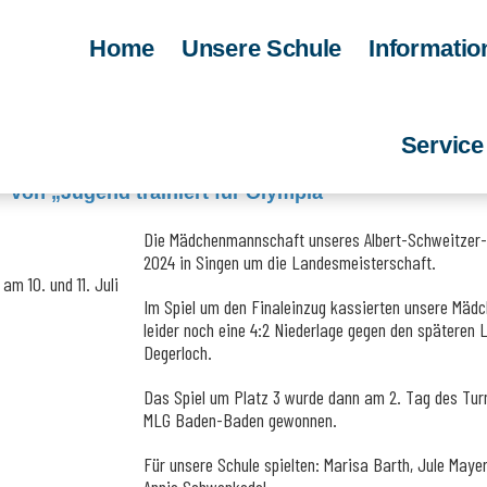
Home
Unsere Schule
Informatio
,
,
Allgemein
AUV
Sport
Servic
Tennis-Spielerinnen des ASGs beim Landesfinale
von „Jugend trainiert für Olympia“
Die Mädchenmannschaft unseres Albert-Schweitzer-G
2024 in Singen um die Landesmeisterschaft.
m 10. und 11. Juli
Im Spiel um den Finaleinzug kassierten unsere Mädc
leider noch eine 4:2 Niederlage gegen den spätere
Degerloch.
Das Spiel um Platz 3 wurde dann am 2. Tag des Turn
MLG Baden-Baden gewonnen.
Für unsere Schule spielten: Marisa Barth, Jule Maye