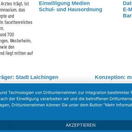
Arztes trägt, ist
Einwilligung Medien
Dat
Gymnasium, das
Schul- und Hausordnung
E-M
epte und
Bar
ein facettenreiches
ht.
rund 700
ngen, Westerheim,
sowie den
d liegt mitten auf
räger: Stadt Laichingen
Konzeption: 
 und Technologien von Drittunternehmen zur Integration bestimmter F
. Nach der Einwilligung verarbeiten wir und die betroffenen Drittun
lagen, Drittunternehmen können Sie unter dem Button "Mehr Informat
AKZEPTIEREN