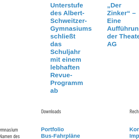
Unterstufe
„Der
des Albert-
Zinker“ –
Schweitzer-
Eine
Gymnasiums
Aufführu
schließt
der Theat
das
AG
Schuljahr
mit einem
lebhaften
Revue-
Programm
ab
Downloads
Rech
Gymnasium
Portfolio
Kon
 Namen des
Bus-Fahrpläne
Im