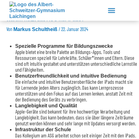
Zum
Inhalt
springen
Warum nutzt das ASG nur iPads?
Von
/
22. Januar 2024
Markus Schultheiß
Unsere Schule
Lernen & Erleben
Service & Downloads
Spezielle Programme für Bildungszwecke
Apple bietet eine breite Palette an Bildungs-Apps, Tools und
Ressourcen speziell für Lehrkräfte, Schüler*innen und Eltern. Diese
sind oft intuitiv gestaltet und unterstützen unterschiedliche Lernstile
und Fähigkeiten.
Benutzerfreundlichkeit und intuitive Bedienung
Die einfache und intuitive Benutzeroberfläche der iPads macht sie
für Lernende jeden Alters zugänglich. Das kann Lernprozesse
unterstützen und den Fokus auf das Lernen lenken, anstatt Zeit mit
der Bedienung des Geräts zu verbringen.
Langlebigkeit und Qualität
Apple-Geräte sind bekannt für ihre hochwertige Verarbeitung und
Langlebigkeit. Das kann bedeuten, dass sie über längere Zeiträume
genutzt werden können und sehr lange mit Updates versorgt werden.
Infrastruktur der Schule
Das Kollegium am ASG arbeitet schon seit einiger Zeit mit den iPads.