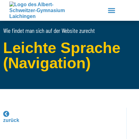
Zum
Inhalt
springen
Wie findet man sich auf der Website zurecht
Unsere Schule
Lernen & Erleben
Service & Downloads
Leichte Sprache
(Navigation)
zurück