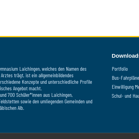
Download
ymnasium Laichingen, welches den Namen des
Portfolio
rztes trägt, ist ein allgemeinbildendes
Bus-Fahrplän
schiedene Konzepte und unterschiedliche Profile
Einwilligung M
lisches Angebot macht.
und 700 Schüler*innen aus Laichingen,
Schul- und Ha
Feldstetten sowie den umliegenden Gemeinden und
äbischen Alb.