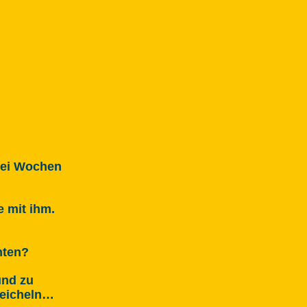
zwei Wochen
e mit ihm.
hten?
und zu
reicheln…