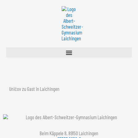
Zum
Inhalt
springen
Uničov zu Gast in Laichingen
Beim Käppele 8, 89150 Laichingen