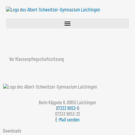
Zum
Inhalt
springen
Vor Klassenpflegschaftssitzung
Beim Käppele 8, 89150 Laichingen
07333 9652-0
07333 9652-22
E-Mail senden
Downloads