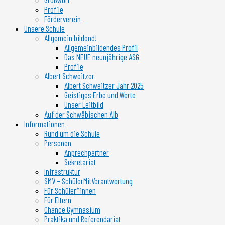
Profile
Förderverein
Unsere Schule
Allgemein bildend!
Allgemeinbildendes Profil
Das NEUE neunjährige ASG
Profile
Albert Schweitzer
Albert Schweitzer Jahr 2025
Geistiges Erbe und Werte
Unser Leitbild
Auf der Schwäbischen Alb
Informationen
Rund um die Schule
Personen
Anprechpartner
Sekretariat
Infrastruktur
SMV – SchülerMitVerantwortung
Für Schüler*innen
Für Eltern
Chance Gymnasium
Praktika und Referendariat