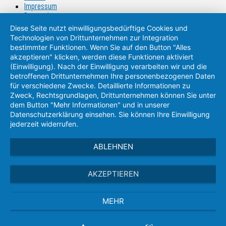
Impressum
Datenschutz
E-Mail Datenschutz
Diese Seite nutzt einwilligungsbedürftige Cookies und
Barrierefreiheit
Technologien von Drittunternehmen zur Integration
bestimmter Funktionen. Wenn Sie auf den Button "Alles
© 2026 - Albert-Schweitzer-Gymnasium Laichingen
akzeptieren" klicken, werden diese Funktionen aktiviert
Schulträger: Stadt Laichingen
(Einwilligung). Nach der Einwilligung verarbeiten wir und die
Konzeption: mediapowder®
betroffenen Drittunternehmen Ihre personenbezogenen Daten
für verschiedene Zwecke. Detaillierte Informationen zu
Zweck, Rechtsgrundlagen, Drittunternehmen können Sie unter
dem Button "Mehr Informationen" und in unserer
Datenschutzerklärung einsehen. Sie können Ihre Einwilligung
jederzeit widerrufen.
ABLEHNEN
AKZEPTIEREN
MEHR