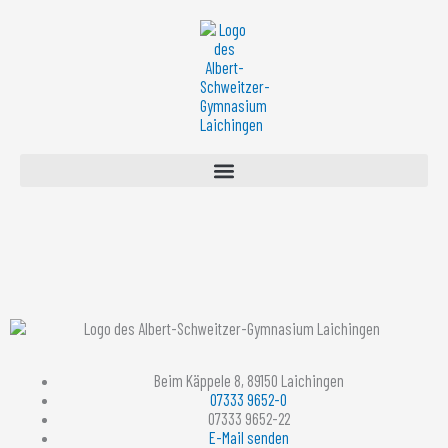
Zum
Inhalt
springen
Beim Käppele 8, 89150 Laichingen
07333 9652-0
07333 9652-22
E-Mail senden