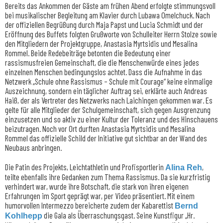
Bereits das Ankommen der Gäste am frühen Abend erfolgte stimmungsvoll
bei musikalischer Begleitung am Klavier durch Lubawa Omelchuck. Nach
der offiziellen Begrüßung durch Maja Papst und Lucia Schmidt und der
Eröffnung des Buffets folgten Grußworte von Schulleiter Herrn Stolze sowie
den Mitgliedern der Projektgruppe, Anastasia Myrtsidis und Mesalina
Rommel. Beide Redebeiträge betonten die Bedeutung einer
rassismusfreien Gemeinschaft, die die Menschenwürde eines jedes
einzelnen Menschen bedingungslos achtet. Dass die Aufnahme in das
Netzwerk „Schule ohne Rassismus – Schule mit Courage“ keine einmalige
Auszeichnung, sondern ein täglicher Auftrag sei, erklärte auch Andreas
Haiß, der als Vertreter des Netzwerks nach Laichingen gekommen war. Es
gelte für alle Mitglieder der Schulgemeinschaft, sich gegen Ausgrenzung
einzusetzen und so aktiv zu einer Kultur der Toleranz und des Hinschauens
beizutragen. Noch vor Ort durften Anastasia Myrtsidis und Mesalina
Rommel das offizielle Schild der Initiative gut sichtbar an der Wand des
Neubaus anbringen.
Die Patin des Projekts, Leichtathletin und Profisportlerin
,
Alina Reh
teilte ebenfalls ihre Gedanken zum Thema Rassismus. Da sie kurzfristig
verhindert war, wurde ihre Botschaft, die stark von ihren eigenen
Erfahrungen im Sport geprägt war, per Video präsentiert. Mit einem
humorvollen Intermezzo bereicherte zudem der Kabarettist
Bernd
die Gala als Überraschungsgast. Seine Kunstfigur „Hr.
Kohlhepp