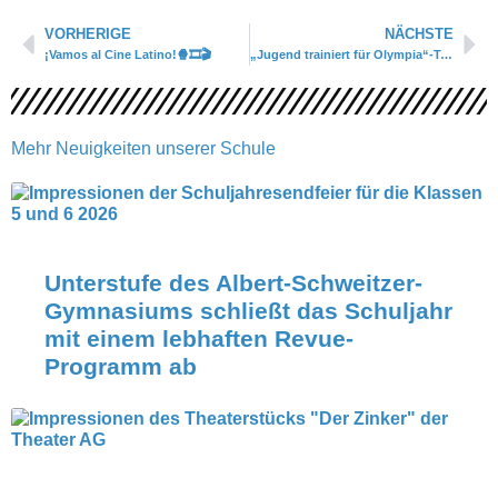
Zurück
Nä
VORHERIGE
NÄCHSTE
¡Vamos al Cine Latino!🍿🎞🎬
„Jugend trainiert für Olympia“-Tennisteam auch 2026 im Landesfinale
Mehr Neuigkeiten unserer Schule
Unterstufe des Albert-Schweitzer-
Gymnasiums schließt das Schuljahr
mit einem lebhaften Revue-
Programm ab