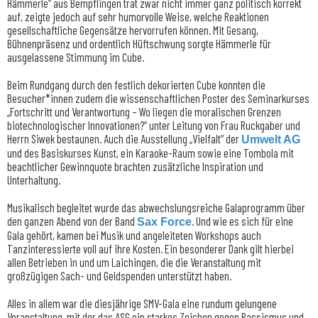
Hämmerle“ aus Bempflingen trat zwar nicht immer ganz politisch korrekt
auf, zeigte jedoch auf sehr humorvolle Weise, welche Reaktionen
gesellschaftliche Gegensätze hervorrufen können. Mit Gesang,
Bühnenpräsenz und ordentlich Hüftschwung sorgte Hämmerle für
ausgelassene Stimmung im Cube.
Beim Rundgang durch den festlich dekorierten Cube konnten die
Besucher*innen zudem die wissenschaftlichen Poster des Seminarkurses
„Fortschritt und Verantwortung – Wo liegen die moralischen Grenzen
biotechnologischer Innovationen?“ unter Leitung von Frau Ruckgaber und
Herrn Siwek bestaunen. Auch die Ausstellung „Vielfalt“ der
Umwelt AG
und des Basiskurses Kunst, ein Karaoke-Raum sowie eine Tombola mit
beachtlicher Gewinnquote brachten zusätzliche Inspiration und
Unterhaltung.
Musikalisch begleitet wurde das abwechslungsreiche Galaprogramm über
den ganzen Abend von der Band
. Und wie es sich für eine
Sax Force
Gala gehört, kamen bei Musik und angeleiteten Workshops auch
Tanzinteressierte voll auf ihre Kosten. Ein besonderer Dank gilt hierbei
allen Betrieben in und um Laichingen, die die Veranstaltung mit
großzügigen Sach- und Geldspenden unterstützt haben.
Alles in allem war die diesjährige SMV-Gala eine rundum gelungene
Veranstaltung, mit der das ASG ein starkes Zeichen gegen Rassismus und