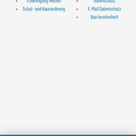
Einwilligung Medien
Datenschutz
Schul- und Hausordnung
E-Mail Datenschutz
Barrierefreiheit
© 2026 - Albert-Schweitzer-Gymnasium Laichingen
Schulträger: Stadt Laichingen
Konzeption: mediapowder®