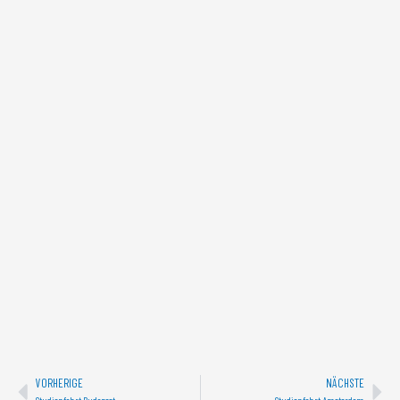
Zurück
Näc
VORHERIGE
NÄCHSTE