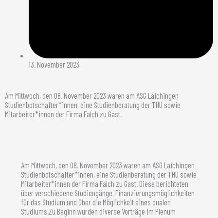
13. November 2023
Am Mittwoch, den 08. November 2023 waren am ASG Laichingen
Studienbotschafter*innen, eine Studienberatung der THU sowie
Mitarbeiter*innen der Firma Falch zu Gast.
Am Mittwoch, den 08. November 2023 waren am ASG Laichingen
Studienbotschafter*innen, eine Studienberatung der THU sowie
Mitarbeiter*innen der Firma Falch zu Gast. Diese berichteten
über verschiedene Studiengänge, Finanzierungsmöglichkeiten
für das Studium und über die Möglichkeit eines dualen
Studiums.Zu Beginn wurden diverse Vorträge im Plenum