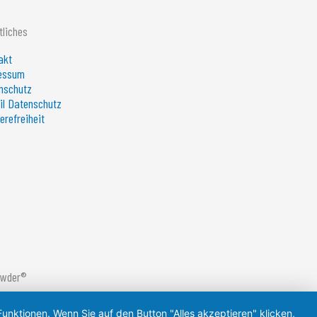
tliches
akt
essum
nschutz
il Datenschutz
erefreiheit
owder®
unktionen. Wenn Sie auf den Button "Alles akzeptieren" klicken,