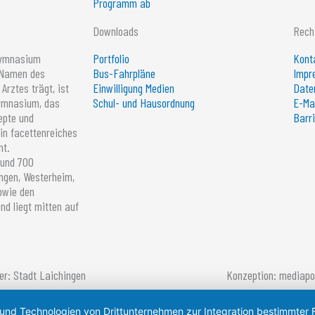
Programm ab
Downloads
Rech
Gymnasium
Portfolio
Kont
 Namen des
Bus-Fahrpläne
Impr
Arztes trägt, ist
Einwilligung Medien
Date
Gymnasium, das
Schul- und Hausordnung
E-Ma
epte und
Barri
ein facettenreiches
ht.
rund 700
ngen, Westerheim,
sowie den
d liegt mitten auf
er: Stadt Laichingen
Konzeption: mediap
 und Technologien von Drittunternehmen zur Integration bestimmter F