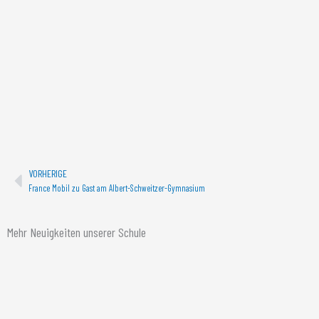
Zurück
VORHERIGE
France Mobil zu Gast am Albert-Schweitzer-Gymnasium
Mehr Neuigkeiten unserer Schule