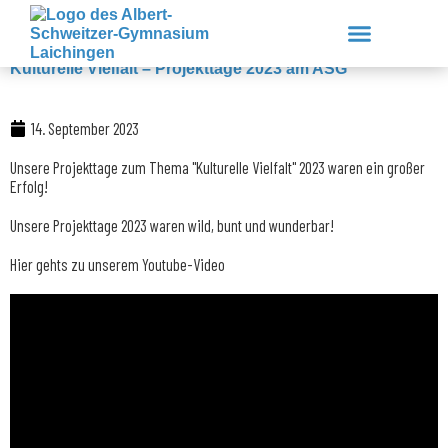
Zum
,
Inhalt
Allgemein
AUV
springen
Kulturelle Vielfalt – Projekttage 2023 am ASG
Unsere Schule
Lernen & Erleben
Service & Downloads
14. September 2023
Unsere Projekttage zum Thema "Kulturelle Vielfalt" 2023 waren ein großer
Erfolg!
Unsere Projekttage 2023 waren wild, bunt und wunderbar!
Hier gehts zu unserem Youtube-Video