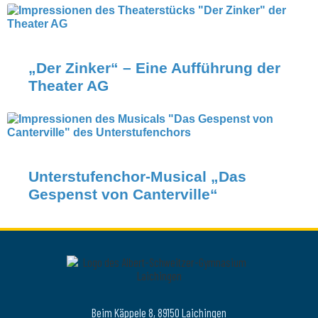
„Der Zinker“ – Eine Aufführung der
Theater AG
Unterstufenchor-Musical „Das
Gespenst von Canterville“
Beim Käppele 8, 89150 Laichingen