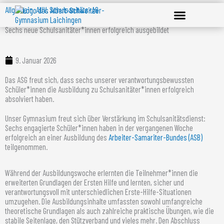
Zum
Allgemein
,
AUV
,
Schulsanitäts-AG
Inhalt
springen
Sechs neue Schulsanitäter*innen erfolgreich ausgebildet
Unsere Schule
Lernen & Erleben
Service & Downloads
9. Januar 2026
Das ASG freut sich, dass sechs unserer verantwortungsbewussten
Schüler*innen die Ausbildung zu Schulsanitäter*innen erfolgreich
absolviert haben.
Unser Gymnasium freut sich über Verstärkung im Schulsanitätsdienst:
Sechs engagierte Schüler*innen haben in der vergangenen Woche
erfolgreich an einer Ausbildung des
Arbeiter-Samariter-Bundes (ASB)
teilgenommen.
Während der Ausbildungswoche erlernten die Teilnehmer*innen die
erweiterten Grundlagen der Ersten Hilfe und lernten, sicher und
verantwortungsvoll mit unterschiedlichen Erste-Hilfe-Situationen
umzugehen. Die Ausbildungsinhalte umfassten sowohl umfangreiche
theoretische Grundlagen als auch zahlreiche praktische Übungen, wie die
stabile Seitenlage, den Stützverband und vieles mehr. Den Abschluss