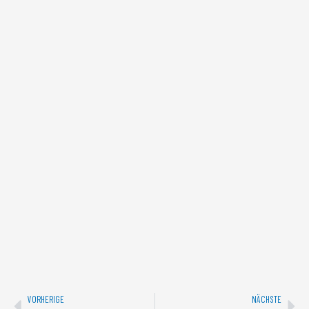
Zurück
Näc
VORHERIGE
NÄCHSTE