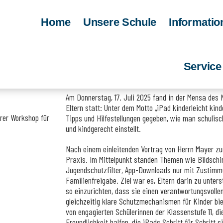
Home
Unsere Schule
Informatio
Allgemein
Servic
Hilfreicher iPad-Workshop für ASG-Eltern
Am Donnerstag, 17. Juli 2025 fand in der Mensa des
Eltern statt: Unter dem Motto „iPad kinderleicht ki
rer Workshop für
Tipps und Hilfestellungen gegeben, wie man schulis
und kindgerecht einstellt.
Nach einem einleitenden Vortrag von Herrn Mayer zur
Praxis. Im Mittelpunkt standen Themen wie Bildsch
Jugendschutzfilter, App-Downloads nur mit Zustimmu
Familienfreigabe. Ziel war es, Eltern darin zu unters
so einzurichten, dass sie einen verantwortungsvoll
gleichzeitig klare Schutzmechanismen für Kinder bi
von engagierten Schülerinnen der Klassenstufe 11, 
Freundlichkeit halfen, die iPads Schritt für Schritt s