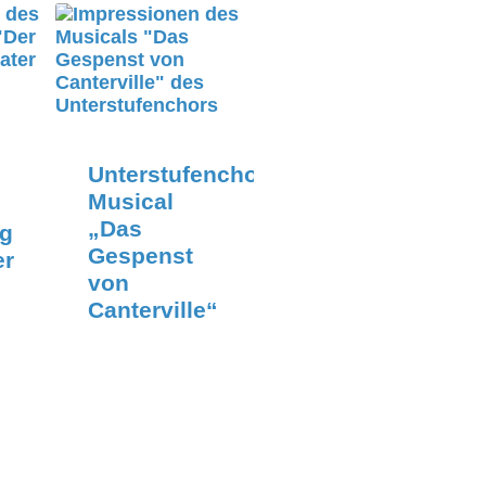
Unterstufenchor-
Musical
„Das
ng
Gespenst
er
von
Canterville“