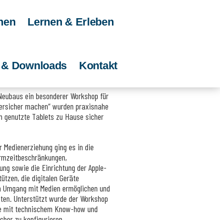
nen
Lernen & Erleben
e & Downloads
Kontakt
 Neubaus ein besonderer Workshop für
ndersicher machen“ wurden praxisnahe
ch genutzte Tablets zu Hause sicher
 Medienerziehung ging es in die
irmzeitbeschränkungen,
ng sowie die Einrichtung der Apple-
tützen, die digitalen Geräte
en Umgang mit Medien ermöglichen und
eten. Unterstützt wurde der Workshop
die mit technischem Know-how und
icher zu konfigurieren.