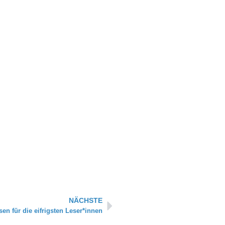
Nächster
NÄCHSTE
isen für die eifrigsten Leser*innen