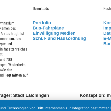
Downloads
Rech
Gymnasium
Portfolio
Kon
 Namen des
Bus-Fahrpläne
Im
Arztes trägt, ist
Einwilligung Medien
Dat
Gymnasium, das
Schul- und Hausordnung
E-M
epte und
Bar
ein facettenreiches
ht.
rund 700
ngen, Westerheim,
sowie den
d liegt mitten auf
räger: Stadt Laichingen
Konzeption: 
 und Technologien von Drittunternehmen zur Integration bestimmter F