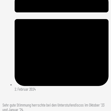
2. Februar 2024
Sehr gute Stimmung herrschte bei den Unterstufendiscos im Oktober '23
und Januar '24.