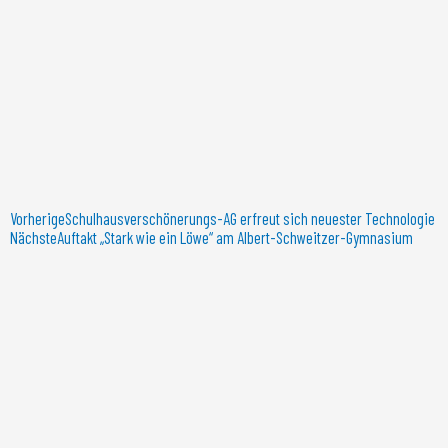
Vorherige
Schulhausverschönerungs-AG erfreut sich neuester Technologie
Nächste
Auftakt „Stark wie ein Löwe“ am Albert-Schweitzer-Gymnasium