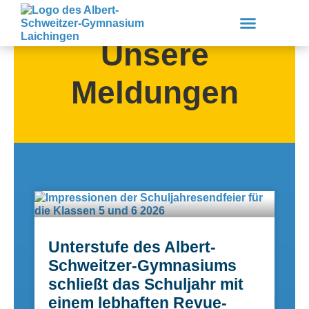
Zum
Inhalt
springen
Unsere
Meldungen
Unsere Schule
Lernen & Erleben
Service & Downloads
Unterstufe des Albert-
Schweitzer-Gymnasiums
schließt das Schuljahr mit
einem lebhaften Revue-