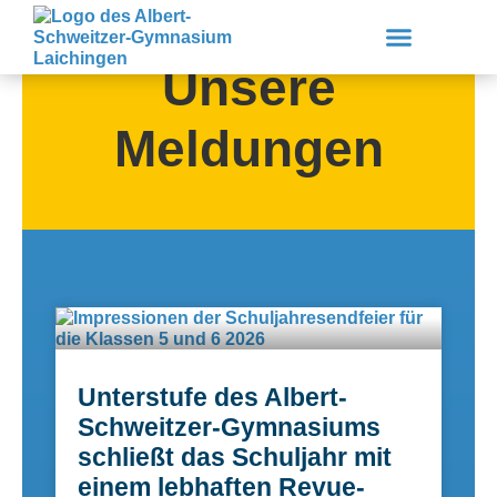
Zum
Inhalt
springen
Unsere
Meldungen
Unsere Schule
Lernen & Erleben
Service & Downloads
Unterstufe des Albert-
Schweitzer-Gymnasiums
schließt das Schuljahr mit
einem lebhaften Revue-