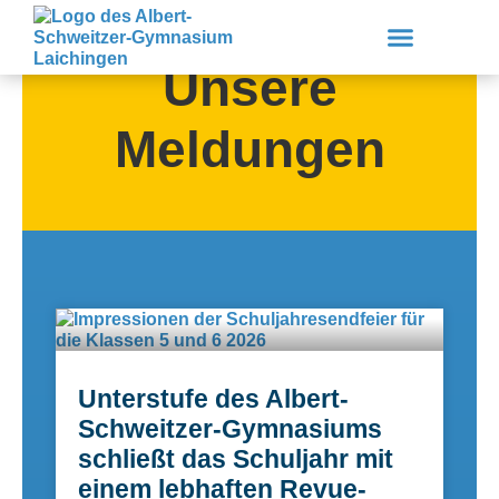
Zum
Inhalt
springen
Unsere
Meldungen
Unsere Schule
Lernen & Erleben
Service & Downloads
Unterstufe des Albert-
Schweitzer-Gymnasiums
schließt das Schuljahr mit
einem lebhaften Revue-